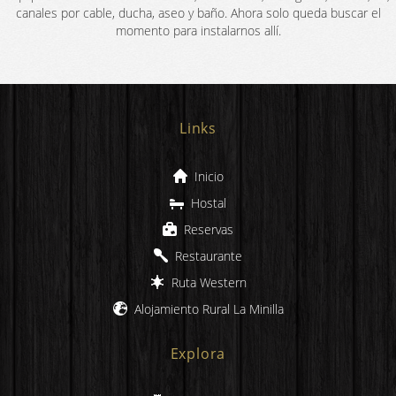
canales por cable, ducha, aseo y baño. Ahora solo queda buscar el
momento para instalarnos allí.
Links
Inicio
Hostal
Reservas
Restaurante
Ruta Western
Alojamiento Rural La Minilla
Explora