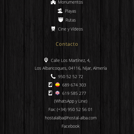
Monumentos
Playas
Rutas
Cine y Vídeos
Contacto
Calle Los Martínez, 4,
Los Albaricoques, 04116, Níjar, Almería
950 52 52 72
689 674 303
619 585 277
(WhatsApp y Line)
Fax: (+34) 950 52 56 01
hostalalba@hostal-alba.com
Facebook