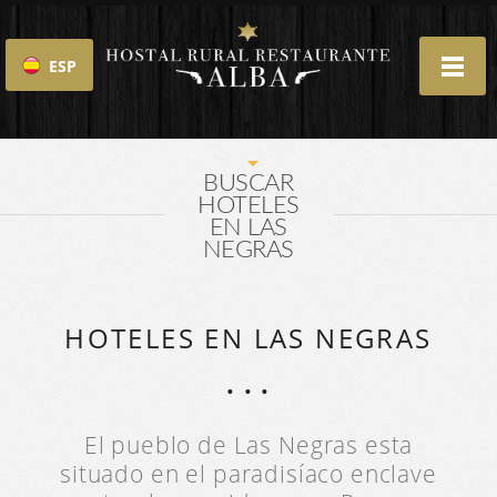
ESP
ENG
BUSCAR
HOTELES
EN LAS
NEGRAS
HOTELES EN LAS NEGRAS
El pueblo de Las Negras esta
situado en el paradisíaco enclave