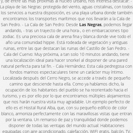
y, de entre las más próximas al núcleo urbano, nos interesa destacar: -
La playa de las Negras: protegida del viento, aguas cristalinas, con todos
los servicios a nuestra disposición, es una playa urbana donde también
encontramos los transportes marítimos que nos llevarán a la Cala de
San Pedro. - La Cala de San Pedro: Desde
Las Negras
, podemos llegar
andando, - tras un trayecto de una hora-, o en embarcaciones tipo
zodiac. Es una preciosa cala de arena fina y blanca donde vive todo el
año una comunidad hippie. Está rodeada de vegetación y antiguas
ruinas, entre las que destacan las ruinas del Castillo de San Pedro. -
Cala del Cuervo: Muy próxima, a tan solo 10 minutos andando, tiene
una localización ideal para hacer snorkel al disponer de una pared
natural perfecta para tal fin. - Cala Hernández. Esta cala pedregosa con
fondos marinos espectaculares tiene un carácter muy íntimo.
Localizada después del Cerro Negro, se accede a través de pequeño
camino que desciende hasta ella. Como ya habíamos dicho, la
ocupación de los habitantes del pueblo se ha reorientado hacia el
turismo, y es por ello por lo que encontramos múltiples alojamientos
que nos harán nuestra visita muy agradable. Un ejemplo perfecto de
ello es el Hostal Rural Alba, que, con su pequeño edificio de color
blanco, armoniza perfectamente con las maravillosas vistas que entran
por la ventana. Un remanso de paz y tranquilidad donde podemos
disponer de todas las ventajas del mundo actual: Habitaciones
equipadas con aire acondicionado, calefacción, WIFI gratis, balcón, TV,