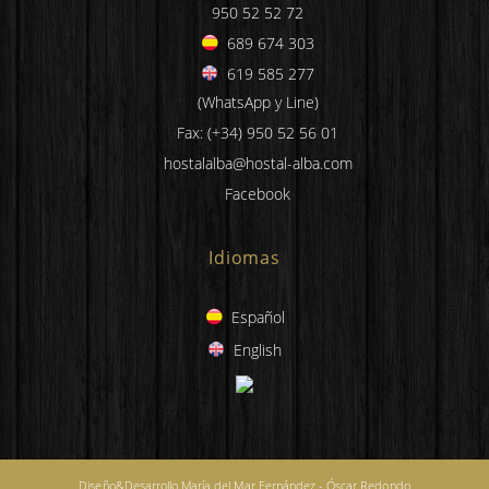
950 52 52 72
689 674 303
619 585 277
(WhatsApp y Line)
Fax: (+34) 950 52 56 01
hostalalba@hostal-alba.com
Facebook
Idiomas
Español
English
Diseño&Desarrollo María del Mar Fernández - Óscar Redondo