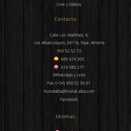
Cine y Vídeos
Contacto
Calle Los Martínez, 4,
Los Albaricoques, 04116, Níjar, Almería
950 52 52 72
689 674 303
619 585 277
(WhatsApp y Line)
Fax: (+34) 950 52 56 01
hostalalba@hostal-alba.com
Facebook
Idiomas