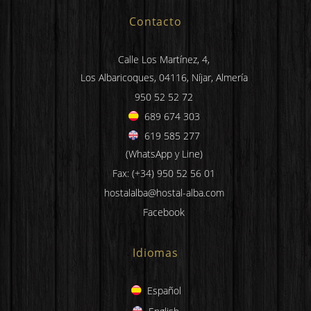
Contacto
Calle Los Martínez, 4,
Los Albaricoques, 04116, Níjar, Almería
950 52 52 72
689 674 303
619 585 277
(WhatsApp y Line)
Fax: (+34) 950 52 56 01
hostalalba@hostal-alba.com
Facebook
Idiomas
Español