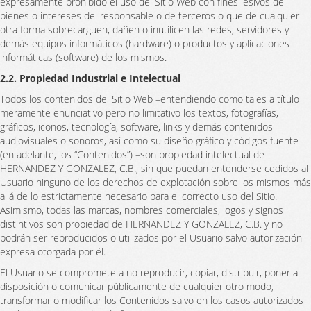
expresamente prohibido el uso del Sitio Web con fines lesivos de
bienes o intereses del responsable o de terceros o que de cualquier
otra forma sobrecarguen, dañen o inutilicen las redes, servidores y
demás equipos informáticos (hardware) o productos y aplicaciones
informáticas (software) de los mismos.
2.2. Propiedad Industrial e Intelectual
Todos los contenidos del Sitio Web –entendiendo como tales a título
meramente enunciativo pero no limitativo los textos, fotografías,
gráficos, iconos, tecnología, software, links y demás contenidos
audiovisuales o sonoros, así como su diseño gráfico y códigos fuente
(en adelante, los “Contenidos”) –son propiedad intelectual de
HERNANDEZ Y GONZALEZ, C.B., sin que puedan entenderse cedidos al
Usuario ninguno de los derechos de explotación sobre los mismos más
allá de lo estrictamente necesario para el correcto uso del Sitio.
Asimismo, todas las marcas, nombres comerciales, logos y signos
distintivos son propiedad de HERNANDEZ Y GONZALEZ, C.B. y no
podrán ser reproducidos o utilizados por el Usuario salvo autorización
expresa otorgada por él.
El Usuario se compromete a no reproducir, copiar, distribuir, poner a
disposición o comunicar públicamente de cualquier otro modo,
transformar o modificar los Contenidos salvo en los casos autorizados